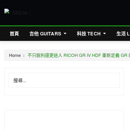
Skip
to
content
首頁
吉他 GUITARS
科技 TECH
生活 L
Home
不只銳利還更迷人 RICOH GR IV HDF 重新定義 G
搜尋