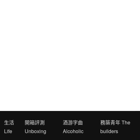
生活
開箱評測
酒游字曲
務築青年 The
Life
Unboxing
Alcoholic
builders