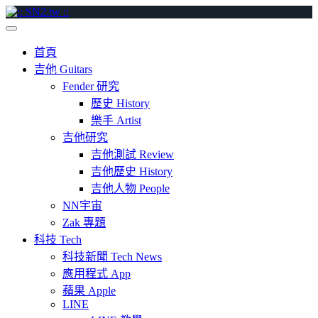
Skip
to
content
首頁
吉他 Guitars
Fender 研究
歷史 History
樂手 Artist
吉他研究
吉他測試 Review
吉他歷史 History
吉他人物 People
NN宇宙
Zak 專題
科技 Tech
科技新聞 Tech News
應用程式 App
蘋果 Apple
LINE